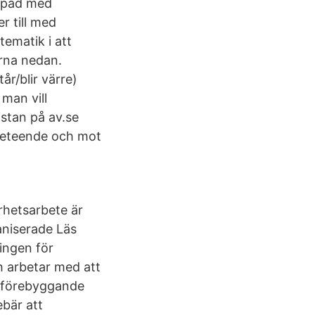
ippad med
r till med
tematik i att
rna nedan.
r/blir värre)
man vill
istan på av.se
kbeteende och mot
rhetsarbete är
aniserade Läs
ingen för
h arbetar med att
a förebyggande
ebär att