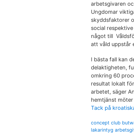
arbetsgivaren och
Ungdomar viktiga
skyddsfaktorer o
social respektive
något till Vålds
att våld uppstår 
I bästa fall kan
delaktigheten, f
omkring 60 proce
resultat lokalt f
arbetet, säger A
hemtjänst möter
Tack på kroatisk
concept club butw
lakarintyg arbetsg