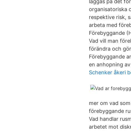
läggas på det fö
organisatoriska o
respektive risk, 
arbeta med före
Förebyggande (Hi
Vad vill man före
förändra och göra
Förebyggande arb
en anhopning av
Schenker åkeri b
mer om vad som 
förebyggande rus
Vad handlar rus
arbetet mot disk