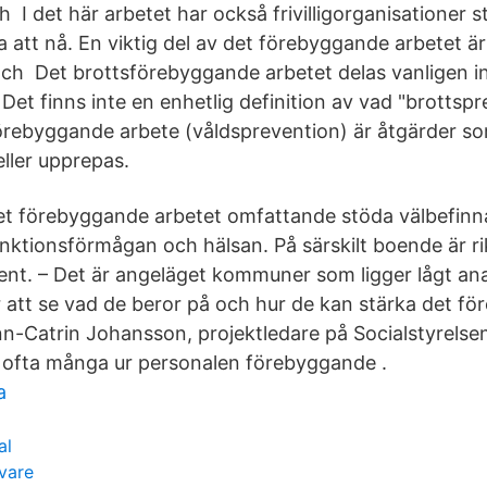
 I det här arbetet har också frivilligorganisationer s
 att nå. En viktig del av det förebyggande arbetet är
ch Det brottsförebyggande arbetet delas vanligen in 
 Det finns inte en enhetlig definition av vad "brottspr
förebyggande arbete (våldsprevention) är åtgärder s
eller upprepas.
 det förebyggande arbetet omfattande stöda välbefinn
unktionsförmågan och hälsan. På särskilt boende är ri
nt. – Det är angeläget kommuner som ligger lågt ana
ör att se vad de beror på och hur de kan stärka det f
nn-Catrin Johansson, projektledare på Socialstyrels
 ofta många ur personalen förebyggande .
a
al
ivare