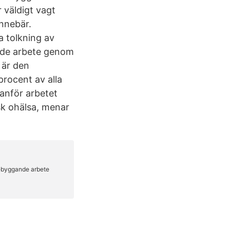
 väldigt vagt
nnebär.
a tolkning av
nde arbete genom
 är den
procent av alla
tanför arbetet
sk ohälsa, menar