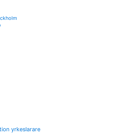
ockholm
w
tion yrkeslarare