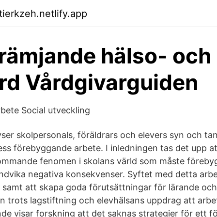
tierkzeh.netlify.app
rämjande hälso- och
rd Vårdgivarguiden
ete Social utveckling
ser skolpersonals, föräldrars och elevers syn och ta
s förebyggande arbete. I inledningen tas det upp a
kommande fenomen i skolans värld som måste förebyg
undvika negativa konsekvenser. Syftet med detta arbe
, samt att skapa goda förutsättningar för lärande oc
n trots lagstiftning och elevhälsans uppdrag att ar
de visar forskning att det saknas strategier för ett