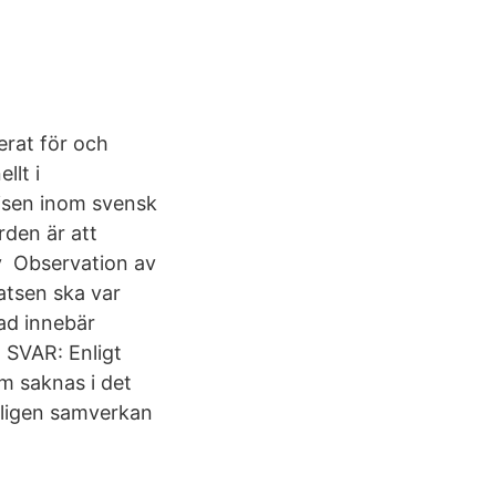
rat för och
llt i
risen inom svensk
rden är att
v Observation av
atsen ska var
ad innebär
 SVAR: Enligt
m saknas i det
ligen samverkan