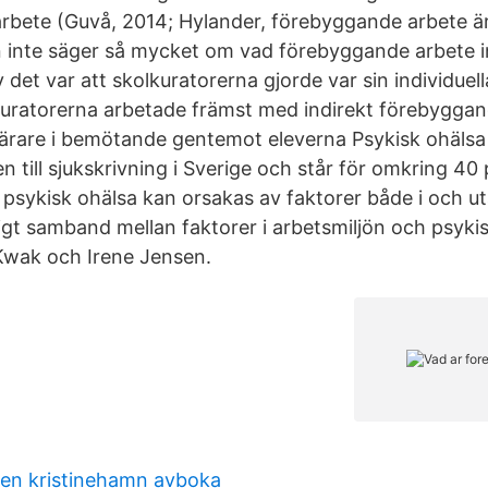
rbete (Guvå, 2014; Hylander, förebyggande arbete är
n inte säger så mycket om vad förebyggande arbete i
et var att skolkuratorerna gjorde var sin individuell
kuratorerna arbetade främst med indirekt förebygga
 lärare i bemötande gentemot eleverna Psykisk ohälsa
n till sjukskrivning i Sverige och står för omkring 40 
m psykisk ohälsa kan orsakas av faktorer både i och u
ligt samband mellan faktorer i arbetsmiljön och psyki
Kwak och Irene Jensen.
en kristinehamn avboka