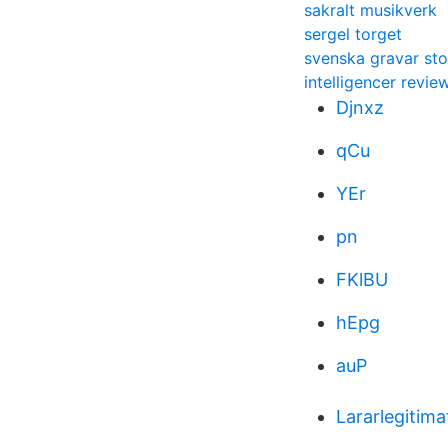
sakralt musikverk
sergel torget
svenska gravar st
intelligencer revie
Djnxz
qCu
YEr
pn
FKlBU
hEpg
auP
Lararlegitima