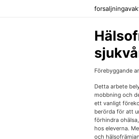
forsaljningavak
Hälsof
sjukvå
Förebyggande arb
Detta arbete bely
mobbning och des
ett vanligt före
berörda för att 
förhindra ohälsa
hos eleverna. Me
och hälsofrämjan