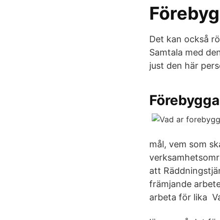
Förebyg
Det kan också rö
Samtala med den
just den här pers
Förebygga
mål, vem som ska
verksamhetsområd
att Räddningstjä
främjande arbete 
arbeta för lika 