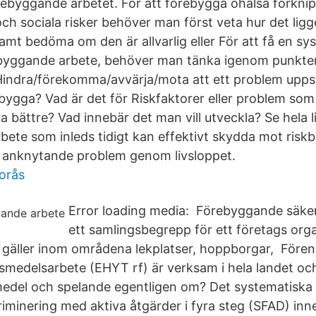
rebyggande arbetet. För att förebygga ohälsa förkn
ch sociala risker behöver man först veta hur det ligge
samt bedöma om den är allvarlig eller För att få en sys
byggande arbete, behöver man tänka igenom punkte
ndra/förekomma/avvärja/mota att ett problem uppstå
bygga? Vad är det för Riskfaktorer eller problem som 
 bättre? Vad innebär det man vill utveckla? Se hela l
ete som inleds tidigt kan effektivt skydda mot ris
 anknytande problem genom livsloppet.
orås
Error loading media: Förebyggande säke
ett samlingsbegrepp för ett företags org
gäller inom områdena lekplatser, hoppborgar, Fören
medelsarbete (EHYT rf) är verksam i hela landet oc
medel och spelande egentligen om? Det systematisk
riminering med aktiva åtgärder i fyra steg (SFAD) inn