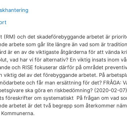
iskhantering
ort
(RM) och det skadeförebyggande arbetet är priorite
e arbete som går lite längre än vad som är traditione
d är en av de viktigaste åtgärderna för att vända k
lut, vad har vi för alternativ? En viktig insats inom vå
ande och RISE fokuserar därför på området preventi
n viktig del av det förebyggande arbetet. På arbetspl
nödarbete och får man ersättning för det? FRÅGA: V
arbetsgivare ska göra en riskbedömning? (2020-02-07)
ts föreskrifter om systematiskt På frågan om vad so
de arbetet är det två begrepp som återkommer näm
. Kommunerna.