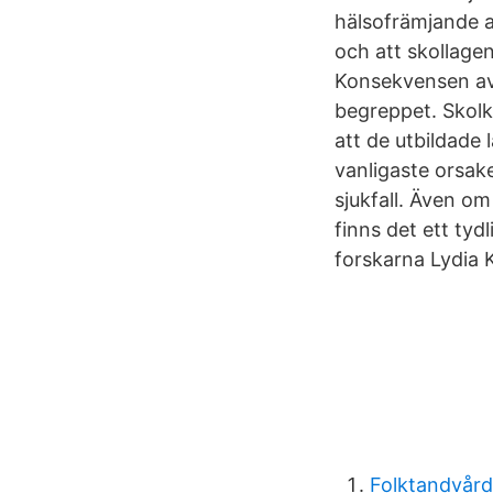
hälsofrämjande a
och att skollage
Konsekvensen av d
begreppet. Skol
att de utbildade
vanligaste orsake
sjukfall. Även o
finns det ett tyd
forskarna Lydia 
Folktandvård