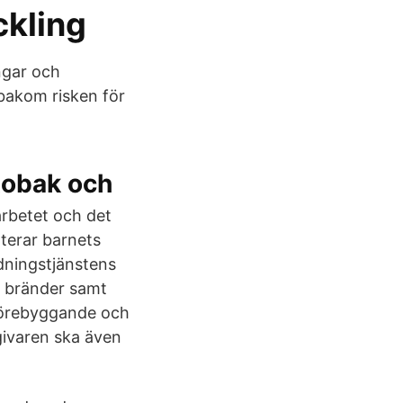
ckling
ingar och
bakom risken för
tobak och
arbetet och det
nterar barnets
dningstjänstens
v bränder samt
 förebyggande och
givaren ska även