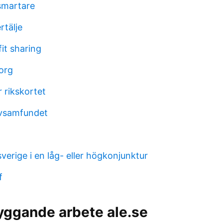
 smartare
rtälje
it sharing
org
 rikskortet
ivsamfundet
sverige i en låg- eller högkonjunktur
f
yggande arbete ale.se