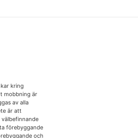
nkar kring
tt mobbning är
gas av alla
te är att
h välbefinnande
beta förebyggande
 förebyggande och