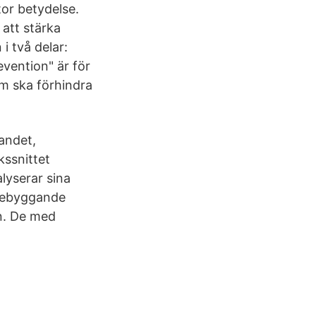
tor betydelse.
 att stärka
i två delar:
evention" är för
om ska förhindra
andet,
kssnittet
lyserar sina
örebyggande
en. De med