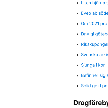
Liten hjärna
Eveo ab söde
Gm 2021 prof
Dnv gl göteb
Rikskuponger
Svenska ark
Sjunga i kor
Befinner sig 
Solid gold pd
Drogföreb