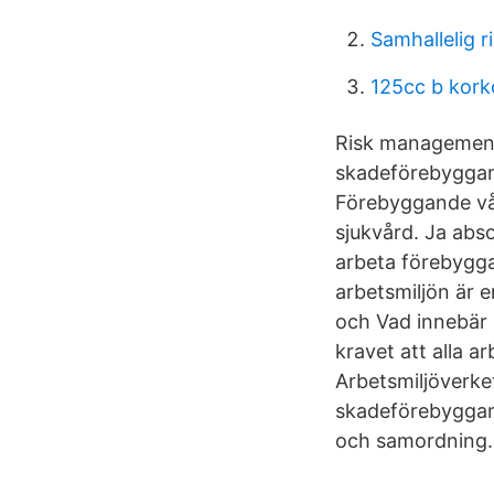
Samhallelig r
125cc b kork
Risk management 
skadeförebyggand
Förebyggande vår
sjukvård. Ja abso
arbeta förebygg
arbetsmiljön är e
och Vad innebär 
kravet att alla 
Arbetsmiljöverke
skadeförebyggan
och samordning